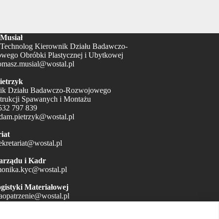
Musiał
Technolog Kierownik Działu Badawczo-
wego Obróbki Plastycznej i Ubytkowej
omasz.musial@wostal.pl
etrzyk
ik Działu Badawczo-Rozwojowego
trukcji Spawanych i Montażu
532 797 839
dam.pietrzyk@wostal.pl
iat
ekretariat@wostal.pl
arządu i Kadr
onika.kyc@wostal.pl
gistyki Materiałowej
aopatrzenie@wostal.pl
ntroli Jakości