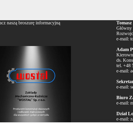
cz naszą broszurę informacyjną
Tomasz 
Główny 
Rozwojo
e-mail:
t
Adam Pi
Kierown
ds. Kons
tel.
+48 
e-mail:
a
Sekretar
e-mail:
s
Biuro Z
e-mail:
m
Dział Lo
e-mail:
z
Dział Ko