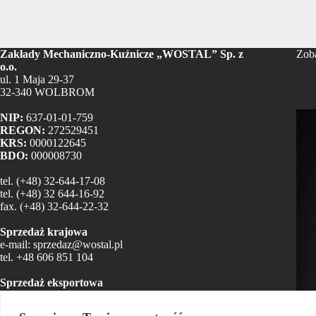
Zakłady Mechaniczno-Kuźnicze „WOSTAL” Sp. z
Zoba
o.o.
ul. 1 Maja 29-37
32-340 WOLBROM
NIP:
637-01-01-759
REGON:
272529451
KRS:
0000122645
BDO:
000008730
tel.
(+48) 32-644-17-08
tel.
(+48) 32 644-16-92
fax.
(+48) 32-644-22-32
Sprzedaż krajowa
e-mail:
sprzedaz@wostal.pl
tel.
+48 606 851 104
Sprzedaż eksportowa
e-mail:
sylwia.czerw@wostal.pl
e-mail:
export@wostal.pl