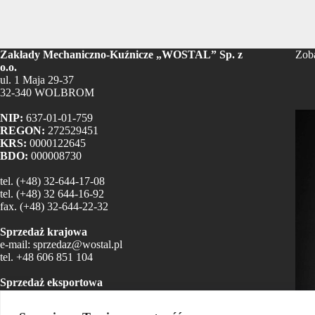
Zakłady Mechaniczno-Kuźnicze „WOSTAL” Sp. z
Zoba
o.o.
ul. 1 Maja 29-37
32-340 WOLBROM
NIP:
637-01-01-759
REGON:
272529451
KRS:
0000122645
BDO:
000008730
tel.
(+48) 32-644-17-08
tel.
(+48) 32 644-16-92
fax.
(+48) 32-644-22-32
Sprzedaż krajowa
e-mail:
sprzedaz@wostal.pl
tel.
+48 606 851 104
Sprzedaż eksportowa
e-mail:
sylwia.czerw@wostal.pl
e-mail:
export@wostal.pl