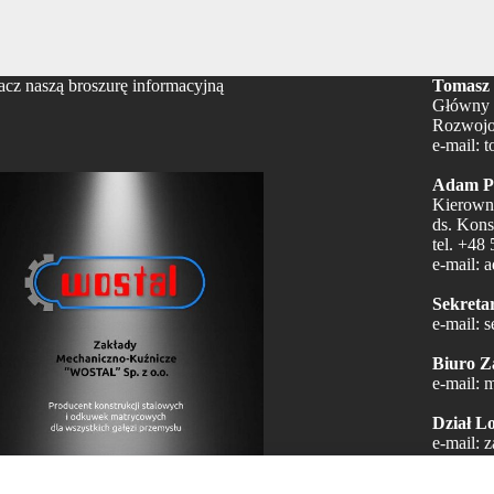
cz naszą broszurę informacyjną
Tomasz 
Główny 
Rozwojo
e-mail:
t
Adam Pi
Kierown
ds. Kons
tel.
+48 
e-mail:
a
Sekretar
e-mail:
s
Biuro Z
e-mail:
m
Dział Lo
e-mail:
z
Dział Ko