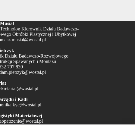
Musiał
Technolog Kierownik Działu Badawczo-
wego Obróbki Plastycznej i Ubytkowej
omasz.musial@wostal.pl
etrzyk
ik Działu Badawczo-Rozwojowego
trukcji Spawanych i Montażu
532 797 839
dam.pietrzyk@wostal.pl
iat
ekretariat@wostal.pl
arządu i Kadr
onika.kyc@wostal.pl
gistyki Materiałowej
aopatrzenie@wostal.pl
ntroli Jakości