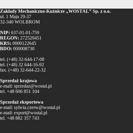
Zakłady Mechaniczno-Kuźnicze „WOSTAL” Sp. z o.o.
ul. 1 Maja 29-37
32-340 WOLBROM
NIP:
637-01-01-759
REGON:
272529451
KRS:
0000122645
BDO:
000008730
tel.
(+48) 32-644-17-08
tel.
(+48) 32 644-16-92
fax.
(+48) 32-644-22-32
Sprzedaż krajowa
e-mail:
sprzedaz@wostal.pl
tel.
+48 606 851 104
Sprzedaż eksportowa
e-mail:
sylwia.czerw@wostal.pl
e-mail:
export@wostal.pl
tel.
+48 882 357 743