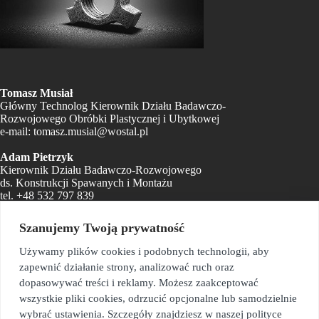
Tomasz Musiał
Główny Technolog Kierownik Działu Badawczo-
Rozwojowego Obróbki Plastycznej i Ubytkowej
e-mail:
tomasz.musial@wostal.pl
Adam Pietrzyk
Kierownik Działu Badawczo-Rozwojowego
ds. Konstrukcji Spawanych i Montażu
tel.
+48 532 797 839
e-mail:
adam.pietrzyk@wostal.pl
Szanujemy Twoją prywatność
Sekretariat
e-mail:
sekretariat@wostal.pl
Używamy plików cookies i podobnych technologii, aby
zapewnić działanie strony, analizować ruch oraz
Biuro Zarządu i Kadr
dopasowywać treści i reklamy. Możesz zaakceptować
e-mail:
monika.kyc@wostal.pl
wszystkie pliki cookies, odrzucić opcjonalne lub samodzielnie
Dział Logistyki Materiałowej
wybrać ustawienia. Szczegóły znajdziesz w naszej polityce