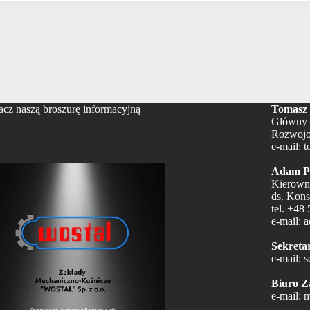
cz naszą broszurę informacyjną
Tomasz 
Główny 
Rozwojo
e-mail:
t
Adam Pi
Kierown
ds. Kons
tel.
+48 
e-mail:
a
Sekretar
e-mail:
s
Biuro Z
e-mail:
m