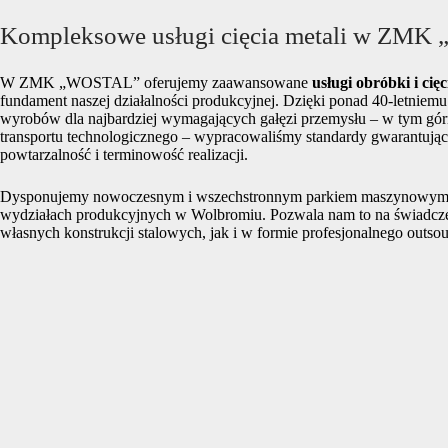
Kompleksowe usługi cięcia metali w ZM
W ZMK „WOSTAL” oferujemy zaawansowane
usługi obróbki i cięc
fundament naszej działalności produkcyjnej. Dzięki ponad 40-letniem
wyrobów dla najbardziej wymagających gałęzi przemysłu – w tym gó
transportu technologicznego – wypracowaliśmy standardy gwarantując
powtarzalność i terminowość realizacji.
Dysponujemy nowoczesnym i wszechstronnym parkiem maszynowym
wydziałach produkcyjnych w Wolbromiu. Pozwala nam to na świadcze
własnych konstrukcji stalowych, jak i w formie profesjonalnego outso