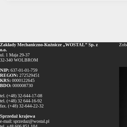
Zakłady Mechaniczno-Kuźnicze „WOSTAL” Sp. z
Zoba
o.o.
ul. 1 Maja 29-37
32-340 WOLBROM
NIP:
637-01-01-759
REGON:
272529451
KRS:
0000122645
BDO:
000008730
tel.
(+48) 32-644-17-08
tel.
(+48) 32 644-16-92
fax.
(+48) 32-644-22-32
Sprzedaż krajowa
e-mail:
sprzedaz@wostal.pl
tel.
+48 606 851 104