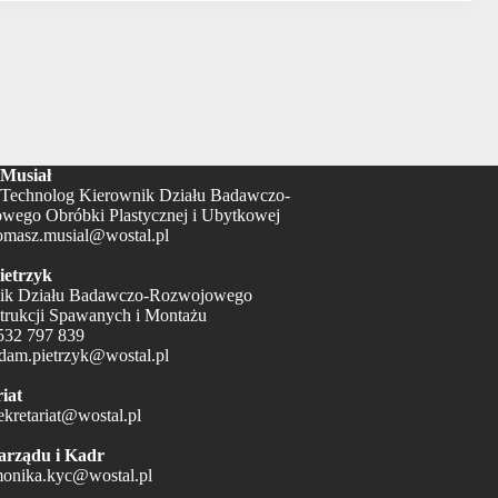
Musiał
Technolog Kierownik Działu Badawczo-
wego Obróbki Plastycznej i Ubytkowej
omasz.musial@wostal.pl
etrzyk
ik Działu Badawczo-Rozwojowego
trukcji Spawanych i Montażu
532 797 839
dam.pietrzyk@wostal.pl
iat
ekretariat@wostal.pl
arządu i Kadr
onika.kyc@wostal.pl