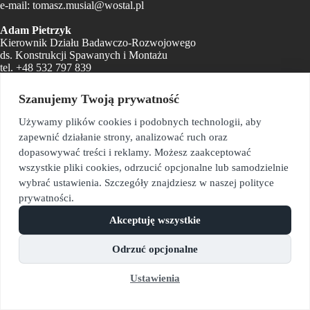
e-mail:
tomasz.musial@wostal.pl
Adam Pietrzyk
Kierownik Działu Badawczo-Rozwojowego
ds. Konstrukcji Spawanych i Montażu
tel.
+48 532 797 839
e-mail:
adam.pietrzyk@wostal.pl
Szanujemy Twoją prywatność
Sekretariat
e-mail:
sekretariat@wostal.pl
Używamy plików cookies i podobnych technologii, aby
zapewnić działanie strony, analizować ruch oraz
Biuro Zarządu i Kadr
dopasowywać treści i reklamy. Możesz zaakceptować
e-mail:
monika.kyc@wostal.pl
wszystkie pliki cookies, odrzucić opcjonalne lub samodzielnie
Dział Logistyki Materiałowej
wybrać ustawienia. Szczegóły znajdziesz w naszej polityce
e-mail:
zaopatrzenie@wostal.pl
prywatności.
Dział Kontroli Jakości
Akceptuję wszystkie
e-mail:
kontrolajakosci@wostal.pl
Odrzuć opcjonalne
Dział Finansowy
e-mail:
ksiegowosc@wostal.pl
Ustawienia
PL
©2026. Wszystkie prawa zastrzeżone. Polityka prywatności i
cookies.
Polityka bezpieczeństwa informacji.