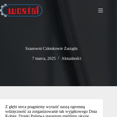
Przejdź
do
treści
Szanowni Członkowie Zarządu
7 marca, 2025
Aktualności
Z głębi serca pragniemy wyrazić naszą ogromną
wdzięczność za zorganizowanie tak wyjątkowego Dnia
Kobiet. Dzięki Państwa staraniom mieliśmy okazję