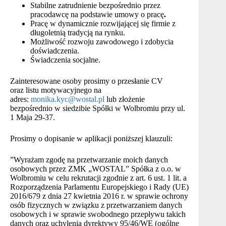
Stabilne zatrudnienie bezpośrednio przez
pracodawcę na podstawie umowy o pracę
.
Pracę w dynamicznie rozwijającej się firmie z
długoletnią tradycją na rynku.
Możliwość rozwoju zawodowego i zdobycia
doświadczenia.
Świadczenia socjalne.
Zainteresowane osoby prosimy o przesłanie CV
oraz listu motywacyjnego na
adres:
monika.kyc@wostal.pl
lub złożenie
bezpośrednio w siedzibie Spółki w Wolbromiu przy ul.
1 Maja 29-37.
Prosimy o dopisanie w aplikacji poniższej klauzuli:
”Wyrażam zgodę na przetwarzanie moich danych
osobowych przez ZMK „WOSTAL” Spółka z o.o. w
Wolbromiu w celu rekrutacji zgodnie z art. 6 ust. 1 lit. a
Rozporządzenia Parlamentu Europejskiego i Rady (UE)
2016/679 z dnia 27 kwietnia 2016 r. w sprawie ochrony
osób fizycznych w związku z przetwarzaniem danych
osobowych i w sprawie swobodnego przepływu takich
danych oraz uchylenia dyrektywy 95/46/WE (ogólne