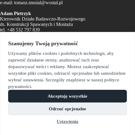
e-mail:
tomasz.musial@wostal.pl
Adam Pietrzyk
Kierownik Działu Badawczo-Rozwojowego
ds. Konstrukcji Spawanych i Montażu
tel.
+48 532 797 839
e-mail:
adam.pietrzyk@wostal.pl
Szanujemy Twoją prywatność
Sekretariat
e-mail:
sekretariat@wostal.pl
Używamy plików cookies i podobnych technologii, aby
zapewnić działanie strony, analizować ruch oraz
Biuro Zarządu i Kadr
dopasowywać treści i reklamy. Możesz zaakceptować
e-mail:
monika.kyc@wostal.pl
wszystkie pliki cookies, odrzucić opcjonalne lub samodzielnie
Dział Logistyki Materiałowej
wybrać ustawienia. Szczegóły znajdziesz w naszej polityce
e-mail:
zaopatrzenie@wostal.pl
prywatności.
Dział Kontroli Jakości
Akceptuję wszystkie
e-mail:
kontrolajakosci@wostal.pl
Odrzuć opcjonalne
Dział Finansowy
e-mail:
ksiegowosc@wostal.pl
Ustawienia
PL
©2026. Wszystkie prawa zastrzeżone. Polityka prywatności i
cookies.
Polityka bezpieczeństwa informacji.