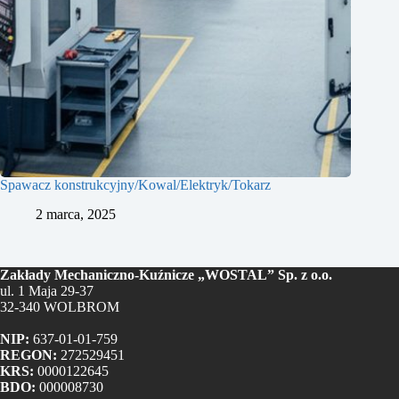
Spawacz konstrukcyjny/Kowal/Elektryk/Tokarz
2 marca, 2025
Zakłady Mechaniczno-Kuźnicze „WOSTAL” Sp. z o.o.
ul. 1 Maja 29-37
32-340 WOLBROM
NIP:
637-01-01-759
REGON:
272529451
KRS:
0000122645
BDO:
000008730