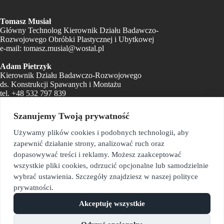
Tomasz Musiał
Główny Technolog Kierownik Działu Badawczo-
Rozwojowego Obróbki Plastycznej i Ubytkowej
e-mail:
tomasz.musial@wostal.pl
Adam Pietrzyk
Kierownik Działu Badawczo-Rozwojowego
ds. Konstrukcji Spawanych i Montażu
tel.
+48 532 797 839
e-mail:
adam.pietrzyk@wostal.pl
Szanujemy Twoją prywatność
Sekretariat
e-mail:
sekretariat@wostal.pl
Używamy plików cookies i podobnych technologii, aby
zapewnić działanie strony, analizować ruch oraz
Biuro Zarządu i Kadr
dopasowywać treści i reklamy. Możesz zaakceptować
e-mail:
monika.kyc@wostal.pl
wszystkie pliki cookies, odrzucić opcjonalne lub samodzielnie
Dział Logistyki Materiałowej
wybrać ustawienia. Szczegóły znajdziesz w naszej polityce
e-mail:
zaopatrzenie@wostal.pl
prywatności.
Dział Kontroli Jakości
Akceptuję wszystkie
e-mail:
kontrolajakosci@wostal.pl