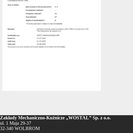
Zakłady Mechaniczno-Kuźnicze „WOSTAL” Sp. z o.o.
ul. 1 Maja 29-37
32-340 WOLBROM