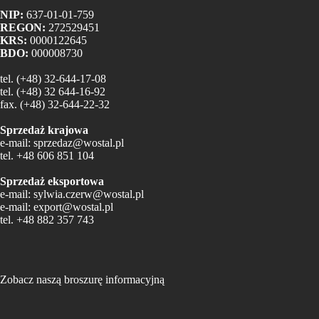
NIP:
637-01-01-759
REGON:
272529451
KRS:
0000122645
BDO:
000008730
tel.
(+48) 32-644-17-08
tel.
(+48) 32 644-16-92
fax.
(+48) 32-644-22-32
Sprzedaż krajowa
e-mail:
sprzedaz@wostal.pl
tel.
+48 606 851 104
Sprzedaż eksportowa
e-mail:
sylwia.czerw@wostal.pl
e-mail:
export@wostal.pl
tel.
+48 882 357 743
Zobacz naszą broszurę informacyjną